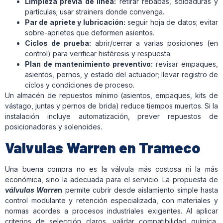
Limpieza previa de línea:
retirar rebabas, soldaduras y
partículas; usar
strainers
donde convenga.
Par de apriete y lubricación:
seguir hoja de datos; evitar
sobre-aprietes que deformen asientos.
Ciclos de prueba:
abrir/cerrar a varias posiciones (en
control) para verificar histéresis y respuesta.
Plan de mantenimiento preventivo:
revisar empaques,
asientos, pernos, y estado del actuador; llevar registro de
ciclos y condiciones de proceso.
Un almacén de repuestos mínimo (asientos, empaques, kits de
vástago, juntas y pernos de brida) reduce tiempos muertos. Si la
instalación incluye automatización, prever repuestos de
posicionadores y solenoides.
Valvulas Warren en Trameco
Una buena compra no es la válvula más costosa ni la más
económica, sino la adecuada para el servicio. La propuesta de
válvulas Warre
n
permite cubrir desde aislamiento simple hasta
control modulante y retención especializada, con materiales y
normas acordes a procesos industriales exigentes. Al aplicar
criterios de selección claros, validar compatibilidad química,