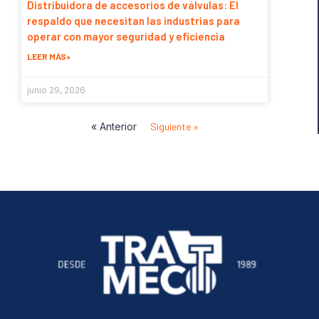
Distribuidora de accesorios de válvulas: El
respaldo que necesitan las industrias para
operar con mayor seguridad y eficiencia
LEER MÁS»
junio 29, 2026
« Anterior
Siguiente »