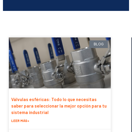
BLOG
Válvulas esféricas: Todo lo que necesitas
saber para seleccionar la mejor opción para tu
sistema industrial
LEER MÁS»